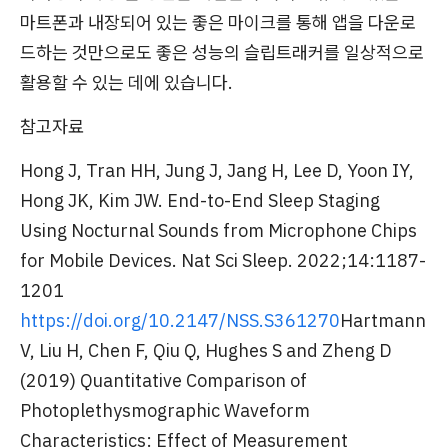
마트폰과 내장되어 있는 좋은 마이크를 통해 앱을 다운로
드하는 것만으로도 좋은 성능의 슬립트래커를 일상적으로
활용할 수 있는 데에 있습니다.
참고자료
Hong J, Tran HH, Jung J, Jang H, Lee D, Yoon IY,
Hong JK, Kim JW. End-to-End Sleep Staging
Using Nocturnal Sounds from Microphone Chips
for Mobile Devices. Nat Sci Sleep. 2022;14:1187-
1201
https://doi.org/10.2147/NSS.S361270
Hartmann
V, Liu H, Chen F, Qiu Q, Hughes S and Zheng D
(2019) Quantitative Comparison of
Photoplethysmographic Waveform
Characteristics: Effect of Measurement